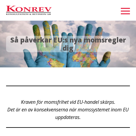
Så påverkar EU:s nya momsregler
dig
Kraven för momsfrihet vid EU-handel skärps.
Det är en av konsekvenserna när momssystemet inom EU
uppdateras.