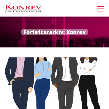
Författararkiv:
Konrev