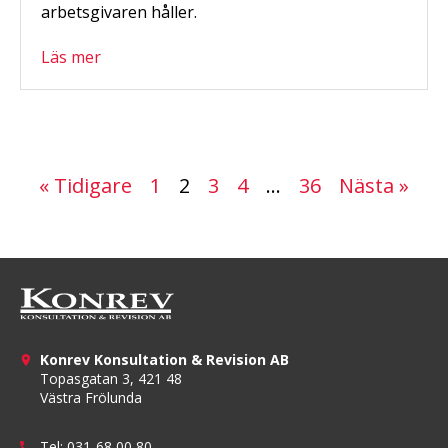
arbetsgivaren håller.
Läs mer
« Tidigare
1
2
3
4
…
36
Nästa »
Konrev Konsultation & Revision AB
Topasgatan 3, 421 48
Västra Frölunda
Tel:
031-68 00 80