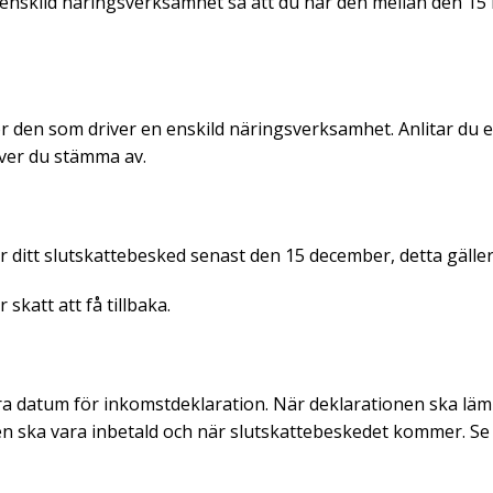
r enskild näringsverksamhet så att du har den mellan den 15 
r den som driver en enskild näringsverksamhet. Anlitar du en
över du stämma av.
 ditt slutskattebesked senast den 15 december, detta gäller
skatt att få tillbaka.
ra datum för inkomstdeklaration. När deklarationen ska lämn
n ska vara inbetald och när slutskattebeskedet kommer. Se 