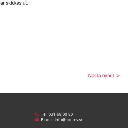
ar skickas ut.
Nästa nyhet
Tel:
031-68 00 80
E-post:
info@konrev.se