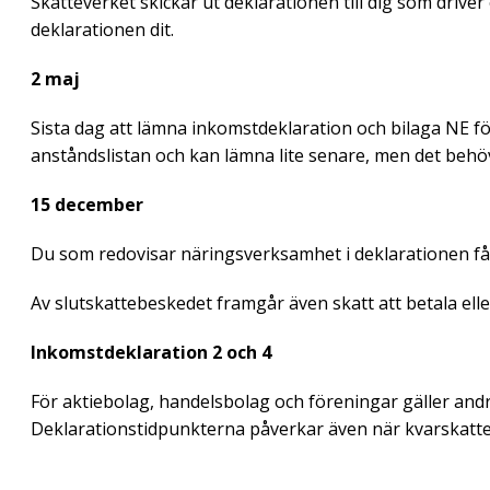
Skatteverket skickar ut deklarationen till dig som drive
deklarationen dit.
2 maj
Sista dag att lämna inkomstdeklaration och bilaga NE fö
anståndslistan och kan lämna lite senare, men det beh
15 december
Du som redovisar näringsverksamhet i deklarationen får
Av slutskattebeskedet framgår även skatt att betala eller 
Inkomstdeklaration 2 och 4
För aktiebolag, handelsbolag och föreningar gäller and
Deklarationstidpunkterna påverkar även när kvarskatte