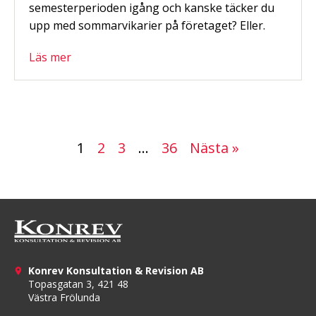
semesterperioden igång och kanske täcker du
upp med sommarvikarier på företaget? Eller.
Läs mer
1
2
3
…
36
Nästa »
Konrev Konsultation & Revision AB
Topasgatan 3, 421 48
Västra Frölunda