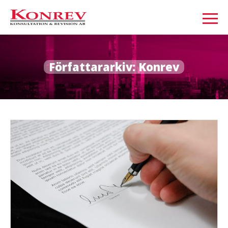
Författararkiv:
Konrev