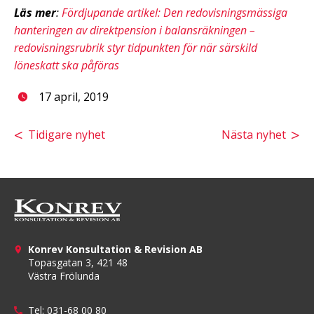
Läs mer
:
Fördjupande artikel: Den redovisningsmässiga
hanteringen av direktpension i balansräkningen –
redovisningsrubrik styr tidpunkten för när särskild
löneskatt ska påföras
17 april, 2019
Tidigare nyhet
Nästa nyhet
Konrev Konsultation & Revision AB
Topasgatan 3, 421 48
Västra Frölunda
Tel:
031-68 00 80