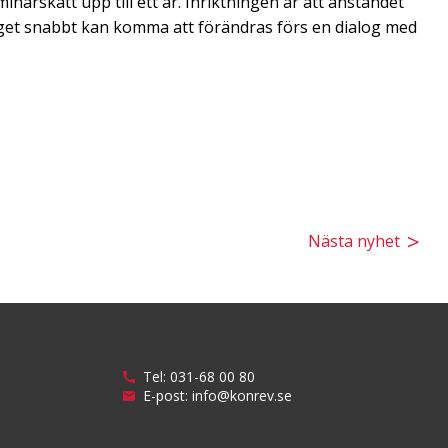
inärskatt upp till ett år. Inriktningen är att anståndet
läget snabbt kan komma att förändras förs en dialog med
Nästa nyhet
Tel:
031-68 00 80
E-post:
info@konrev.se