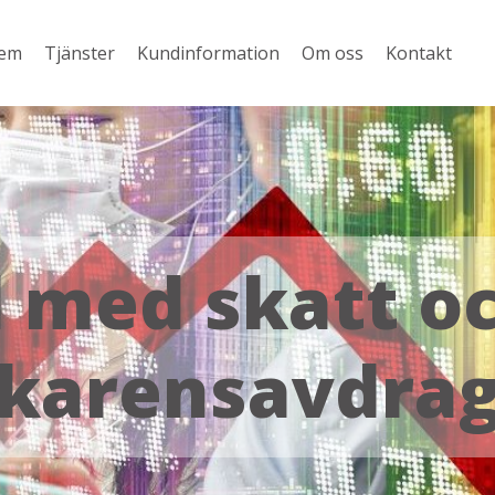
em
Tjänster
Kundinformation
Om oss
Kontakt
 med skatt oc
karensavdra