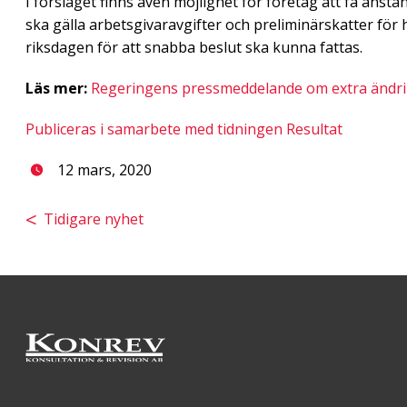
I förslaget finns även möjlighet för företag att få anstå
ska gälla arbetsgivaravgifter och preliminärskatter fö
riksdagen för att snabba beslut ska kunna fattas.
Läs mer:
Regeringens pressmeddelande om extra ändri
Publiceras i samarbete med tidningen Resultat
12 mars, 2020
Tidigare nyhet