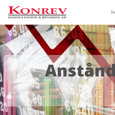
H
Anstånd