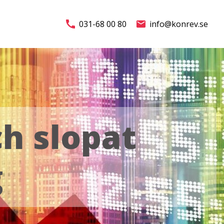
031-68 00 80
info@konrev.se
h slopat
g