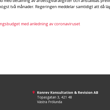
nd med betalning av arbetsgivaravgifter och anställdas prelim
r högst två månader. Regeringen meddelar samtidigt att då 
ngsbudget med anledning av coronaviruset
Konrev Konsultation & Revision AB
Topasgatan 3, 421 48
Västra Frölunda